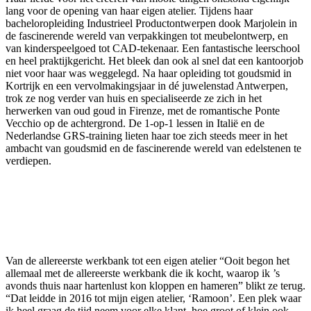
lang voor de opening van haar eigen atelier. Tijdens haar
bacheloropleiding Industrieel Productontwerpen dook Marjolein in
de fascinerende wereld van verpakkingen tot meubelontwerp, en
van kinderspeelgoed tot CAD-tekenaar. Een fantastische leerschool
en heel praktijkgericht. Het bleek dan ook al snel dat een kantoorjob
niet voor haar was weggelegd. Na haar opleiding tot goudsmid in
Kortrijk en een vervolmakingsjaar in dé juwelenstad Antwerpen,
trok ze nog verder van huis en specialiseerde ze zich in het
herwerken van oud goud in Firenze, met de romantische Ponte
Vecchio op de achtergrond. De 1-op-1 lessen in Italië en de
Nederlandse GRS-training lieten haar toe zich steeds meer in het
ambacht van goudsmid en de fascinerende wereld van edelstenen te
verdiepen.
Van de allereerste werkbank tot een eigen atelier “Ooit begon het
allemaal met de allereerste werkbank die ik kocht, waarop ik ’s
avonds thuis naar hartenlust kon kloppen en hameren” blikt ze terug.
“Dat leidde in 2016 tot mijn eigen atelier, ‘Ramoon’. Een plek waar
ik heel graag de tijd neem voor elke klant, hoe groot of klein ook,