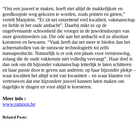
“Om een juweel te maken, hoeft niet altijd de makkelijkste en
goedkoopste weg gekozen te worden, zoals printen en gieten,”
vertelt Marjolein. “Er zit net ontzettend veel kwaliteit, vakmanschap
en liefde in het oude ambacht”. Daarbij mikt ze op de
ongeëvenaarde schoonheid die vroeger in de juwelendoosjes van
onze grootmoeders zat. Die ode aan het ambacht wil ze absoluut
koesteren en bewaren. “Vaak heeft dat net meer te bieden dan het
achternahollen van de nieuwste technologieën tot zelfs
massaproductie. Natuurlijk is er ook een plaats voor vernieuwing,
zolang die de oude vakkennis niet volledig vervangt”. Haar doel is
dan ook om dit bijzonder vakmanschap letterlijk te laten schitteren
en haar passie door te geven aan anderen; op haar bijzonder plekje –
waar kwaliteit het altijd wint van kwantiteit – en waar klanten vol
vertrouwen dat ene bijzondere juweel kunnen laten maken om
dagelijks te dragen en voor altijd te koesteren.
Meer info :
www.ramoon.be
Related Posts: