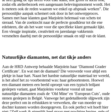
zodat elk atelierbezoek een aangenaam belevingsmoment wordt. Het
is meteen ook de reden waarom we enkel op afspraak werken”. Die
persoonlijke aanpak schemert ook door in het ontwerpproces.
Samen met haar klanten gaat Marjolein helemaal van schets tot
sieraad. Van de zoektocht naar de perfecte goudkleur tot die ene
edelsteen, die als het ware voor die specifieke klant gemaakt lijkt.
Een vleugje inspiratie, creativiteit en jarenlange vakkennis
versmelten daarbij met de persoonlijke smaak en stijl van de klant.
Natuurlijke diamanten, net dat tikje anders
Aan de HRD Antwerp behaalde Marjolein haar ‘Diamond Grader
Certificate’. En wat met de diamant? Die veroverde voor altijd een
plekje in haar hart. Naast het hardste natuurlijke materiaal ter wereld,
is het alsof het zo voorbestemd was: haar geboortesteen. Hoewel
een diamant meteen een beeld oproept van een typisch briljant
geslepen variant, gaat Marjoleins voorkeur vooral uit naar
natuurlijke diamanten zoals de ‘Old Mine’ en ‘European Cuts’, oude
stenen geslepen in België. Vanwege het gedetailleerde slijpwerk zijn
deze perfect om in erfstukken te verwerken, die van moeder op
dochter kunnen worden doorgegeven. En ook perfect wit hoeft hier
niet: “Zelf werk ik eigenlijk heel graag met prachtige bruine, gele of