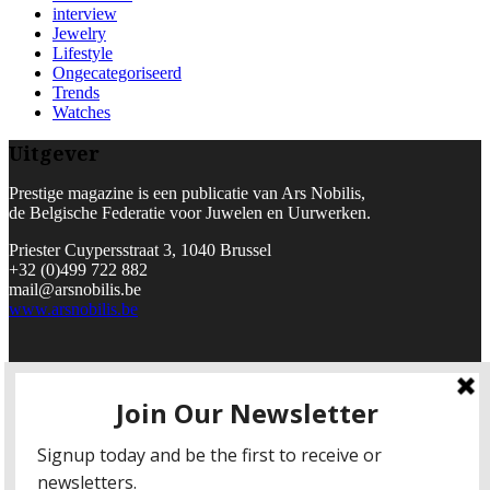
interview
Jewelry
Lifestyle
Ongecategoriseerd
Trends
Watches
Uitgever
Prestige magazine is een publicatie van Ars Nobilis,
de Belgische Federatie voor Juwelen en Uurwerken.
Priester Cuypersstraat 3, 1040 Brussel
+32 (0)499 722 882
mail@arsnobilis.be
www.arsnobilis.be
Fotografie & Redactie
Sven Geboers
INK THE IMAGE BUILDERS
Brandekensweg 13, B-2627 Antwerp
+32 (0)3 289 27 30